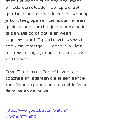
deze tijd, waarin alles snelsnel moet 
en iedereen steeds meer op zichzelf 
gericht is, hebben we de coach,  waarbij 
je kunt leeglopen en die je, als het een 
goeie is, helpt om het juiste perspectief 
te zien. Die zorgt dat je er (weer) 
tegenaan kunt. Tegen betaling, vaak in 
een klein kamertje...   'Coach' zijn lijkt nu 
hip maar is tegelijkertijd het oudste vak 
van de wereld.  
Deze ‘Ode aan de Coach’ is voor alle 
coaches en iedereen die er een eentje 
kent. Voor de goede en de slechte. Voor 
de mijne en de jouwe. 
https://www.youtube.com/watch?
v=W7bu6T7km5Q