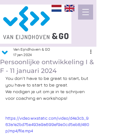
Van Eijndhoven & GO
17 jan 2024
Persoonlijke ontwikkeling I &
F - 11 januari 2024
You don't have to be great to start, but 
you have to start to be great.
We nodigen je uit om je in te schrijven 
voor coaching en workshops!
https://video.wixstatic.com/video/d4e3cb_9
63a1e2bd75e493a9a699ef9e0cd5eb8/480
p/mp4/file.mp4